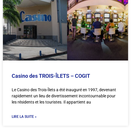
Casino des TROIS-ÎLETS – COGIT
Le Casino des Trois-Îlets a été inauguré en 1997, devenant
rapidement un lieu de divertissement incontournable pour
les résidents et les touristes. Il appartient au
LIRE LA SUITE »