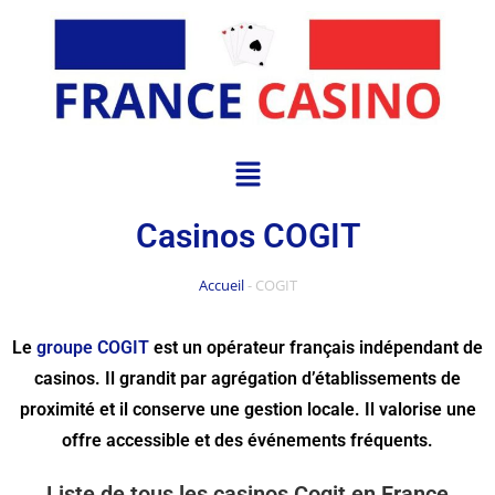
Casinos COGIT
Accueil
-
COGIT
Le
groupe COGIT
est un opérateur français indépendant de
casinos. Il grandit par agrégation d’établissements de
proximité et il conserve une gestion locale. Il valorise une
offre accessible et des événements fréquents.
Liste de tous les casinos Cogit en France