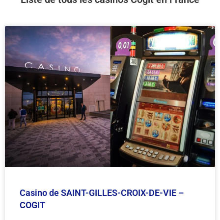
Casino de SAINT-GILLES-CROIX-DE-VIE –
COGIT