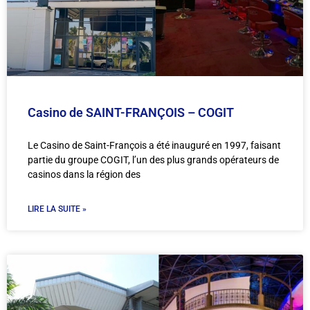
Casino de SAINT-FRANÇOIS – COGIT
Le Casino de Saint-François a été inauguré en 1997, faisant
partie du groupe COGIT, l’un des plus grands opérateurs de
casinos dans la région des
LIRE LA SUITE »