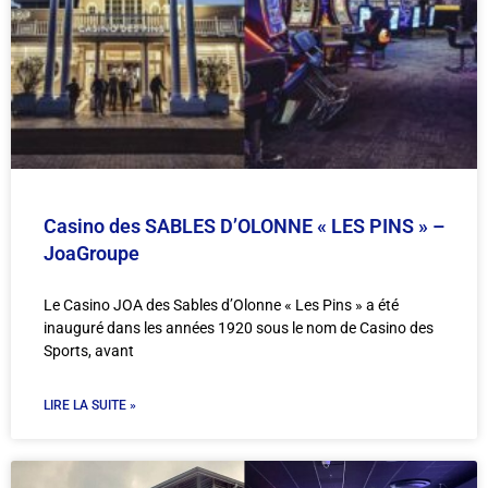
Casino des SABLES D’OLONNE « LES PINS » –
JoaGroupe
Le Casino JOA des Sables d’Olonne « Les Pins » a été
inauguré dans les années 1920 sous le nom de Casino des
Sports, avant
LIRE LA SUITE »