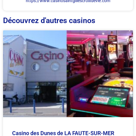
https://www.casinosaintgillescroixdevie.com
Découvrez d'autres casinos
Casino des Dunes de LA FAUTE-SUR-MER