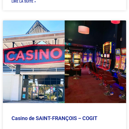
LIRE LA SUITE »
Casino de SAINT-FRANÇOIS – COGIT