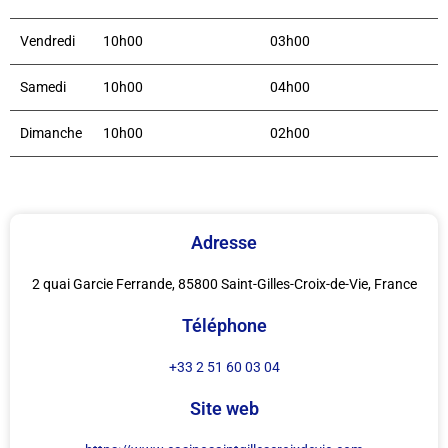
Vendredi
10h00
03h00
Samedi
10h00
04h00
Dimanche
10h00
02h00
Adresse
2 quai Garcie Ferrande, 85800 Saint-Gilles-Croix-de-Vie, France
Téléphone
+33 2 51 60 03 04
Site web