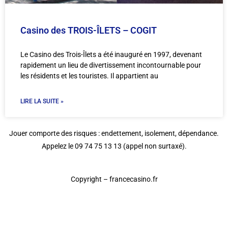
Casino des TROIS-ÎLETS – COGIT
Le Casino des Trois-Îlets a été inauguré en 1997, devenant
rapidement un lieu de divertissement incontournable pour
les résidents et les touristes. Il appartient au
LIRE LA SUITE »
Jouer comporte des risques : endettement, isolement, dépendance.
Appelez le 09 74 75 13 13 (appel non surtaxé).
Copyright – francecasino.fr