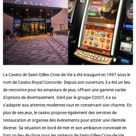
Le Casino de Saint-Gilles-Croix-de-Vie a été inauguré en 1997 sous le
nom de Casino Royal Concorde. Depuis son ouverture, il a été un lieu
de rencontre pour les amateurs de jeux, offrant une gamme variée
d’options de divertissement. Géré par le groupe COGIT, il a su
s’adapter aux attentes modernes tout en conservant son charme. En
plus de ses jeux, le casino propose également des services de
restauration et organise des événements pour attirer une clientèle
diverse. Sa situation en bord de mer et son ambiance conviviale en
font un lieu de choix pour les visiteurs de Saint-Gilles-Croix-de-Vie.