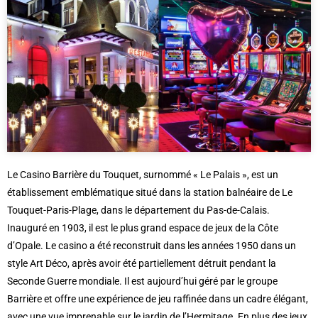
Le Casino Barrière du Touquet, surnommé « Le Palais », est un
établissement emblématique situé dans la station balnéaire de Le
Touquet-Paris-Plage, dans le département du Pas-de-Calais.
Inauguré en 1903, il est le plus grand espace de jeux de la Côte
d’Opale. Le casino a été reconstruit dans les années 1950 dans un
style Art Déco, après avoir été partiellement détruit pendant la
Seconde Guerre mondiale. Il est aujourd’hui géré par le groupe
Barrière et offre une expérience de jeu raffinée dans un cadre élégant,
avec une vue imprenable sur le jardin de l’Hermitage. En plus des jeux,