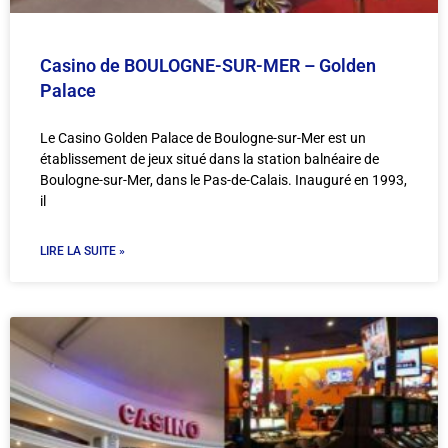
Casino de BOULOGNE-SUR-MER – Golden
Palace
Le Casino Golden Palace de Boulogne-sur-Mer est un
établissement de jeux situé dans la station balnéaire de
Boulogne-sur-Mer, dans le Pas-de-Calais. Inauguré en 1993,
il
LIRE LA SUITE »