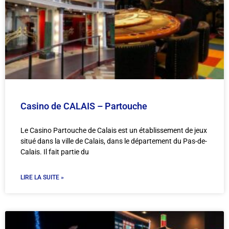
Casino de CALAIS – Partouche
Le Casino Partouche de Calais est un établissement de jeux
situé dans la ville de Calais, dans le département du Pas-de-
Calais. Il fait partie du
LIRE LA SUITE »