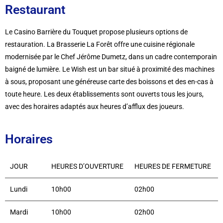
Restaurant
Le Casino Barrière du Touquet propose plusieurs options de
restauration. La Brasserie La Forêt offre une cuisine régionale
modernisée par le Chef Jérôme Dumetz, dans un cadre contemporain
baigné de lumière. Le Wish est un bar situé à proximité des machines
à sous, proposant une généreuse carte des boissons et des en-cas à
toute heure. Les deux établissements sont ouverts tous les jours,
avec des horaires adaptés aux heures d’afflux des joueurs.
Horaires
JOUR
HEURES D’OUVERTURE
HEURES DE FERMETURE
Lundi
10h00
02h00
Mardi
10h00
02h00