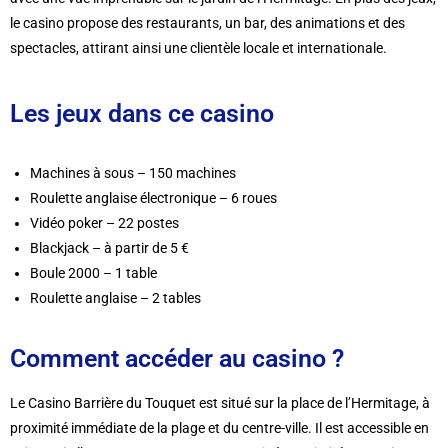
le casino propose des restaurants, un bar, des animations et des
spectacles, attirant ainsi une clientèle locale et internationale.
Les jeux dans ce casino
Machines à sous – 150 machines
Roulette anglaise électronique – 6 roues
Vidéo poker – 22 postes
Blackjack – à partir de 5 €
Boule 2000 – 1 table
Roulette anglaise – 2 tables
Comment accéder au casino ?
Le Casino Barrière du Touquet est situé sur la place de l’Hermitage, à
proximité immédiate de la plage et du centre-ville. Il est accessible en