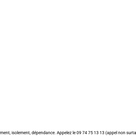
ment, isolement, dépendance. Appelez le 09 74 75 13 13 (appel non surta