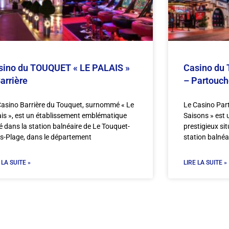
sino du TOUQUET « LE PALAIS »
Casino du
arrière
– Partouch
Casino Barrière du Touquet, surnommé « Le
Le Casino Par
ais », est un établissement emblématique
Saisons » est 
é dans la station balnéaire de Le Touquet-
prestigieux si
is-Plage, dans le département
station balnéa
 LA SUITE »
LIRE LA SUITE »