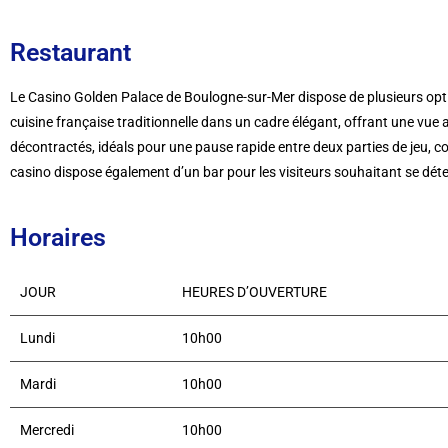
Restaurant
Le Casino Golden Palace de Boulogne-sur-Mer dispose de plusieurs opti
cuisine française traditionnelle dans un cadre élégant, offrant une vue 
décontractés, idéals pour une pause rapide entre deux parties de jeu,
casino dispose également d’un bar pour les visiteurs souhaitant se dét
Horaires
JOUR
HEURES D’OUVERTURE
Lundi
10h00
Mardi
10h00
Mercredi
10h00