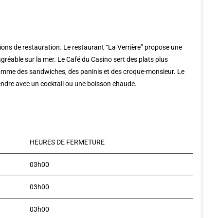
ons de restauration. Le restaurant “La Verrière” propose une
agréable sur la mer. Le Café du Casino sert des plats plus
 comme des sandwiches, des paninis et des croque-monsieur. Le
endre avec un cocktail ou une boisson chaude.
HEURES DE FERMETURE
03h00
03h00
03h00