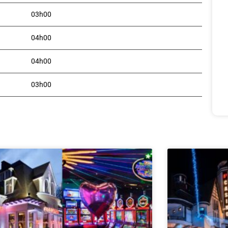
03h00
04h00
04h00
03h00