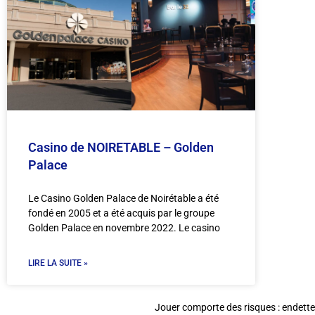
Casino de NOIRETABLE – Golden
Palace
Le Casino Golden Palace de Noirétable a été
fondé en 2005 et a été acquis par le groupe
Golden Palace en novembre 2022. Le casino
LIRE LA SUITE »
Jouer comporte des risques : endette