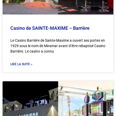
Casino de SAINTE-MAXIME – Barrière
Le Casino Barrière de Sainte-Maxime a ouvert ses portes en
1929 sous le nom de Miramar avant d’être rebaptisé Casino
Barrière. Le casino a connu
LIRE LA SUITE »