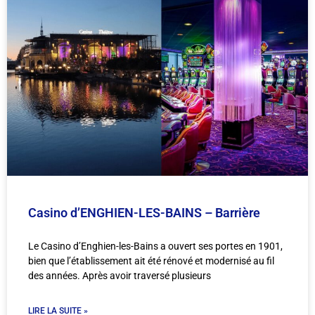
Casino d’ENGHIEN-LES-BAINS – Barrière
Le Casino d’Enghien-les-Bains a ouvert ses portes en 1901,
bien que l’établissement ait été rénové et modernisé au fil
des années. Après avoir traversé plusieurs
LIRE LA SUITE »