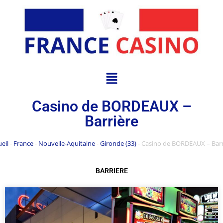
Casino de BORDEAUX –
Barrière
eil
-
France
-
Nouvelle-Aquitaine
-
Gironde (33)
-
Casino de BORDEAUX – Barr
BARRIERE