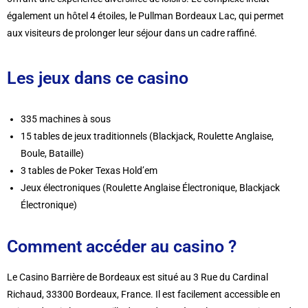
également un hôtel 4 étoiles, le Pullman Bordeaux Lac, qui permet
aux visiteurs de prolonger leur séjour dans un cadre raffiné.
Les jeux dans ce casino
335 machines à sous
15 tables de jeux traditionnels (Blackjack, Roulette Anglaise,
Boule, Bataille)
3 tables de Poker Texas Hold’em
Jeux électroniques (Roulette Anglaise Électronique, Blackjack
Électronique)
Comment accéder au casino ?
Le Casino Barrière de Bordeaux est situé au 3 Rue du Cardinal
Richaud, 33300 Bordeaux, France. Il est facilement accessible en