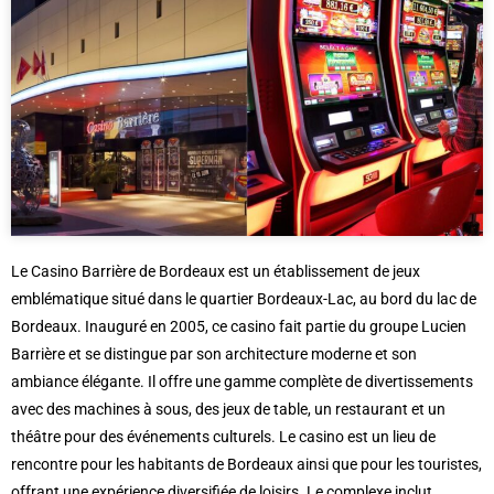
Le Casino Barrière de Bordeaux est un établissement de jeux
emblématique situé dans le quartier Bordeaux-Lac, au bord du lac de
Bordeaux. Inauguré en 2005, ce casino fait partie du groupe Lucien
Barrière et se distingue par son architecture moderne et son
ambiance élégante. Il offre une gamme complète de divertissements
avec des machines à sous, des jeux de table, un restaurant et un
théâtre pour des événements culturels. Le casino est un lieu de
rencontre pour les habitants de Bordeaux ainsi que pour les touristes,
offrant une expérience diversifiée de loisirs. Le complexe inclut