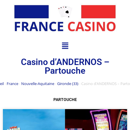
Casino d’ANDERNOS –
Partouche
eil
-
France
-
Nouvelle-Aquitaine
-
Gironde (33)
-
Casino d’ANDERNOS – Part
PARTOUCHE