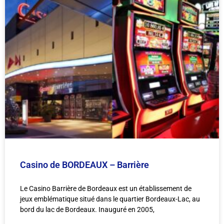
Casino de BORDEAUX – Barrière
Le Casino Barrière de Bordeaux est un établissement de
jeux emblématique situé dans le quartier Bordeaux-Lac, au
bord du lac de Bordeaux. Inauguré en 2005,