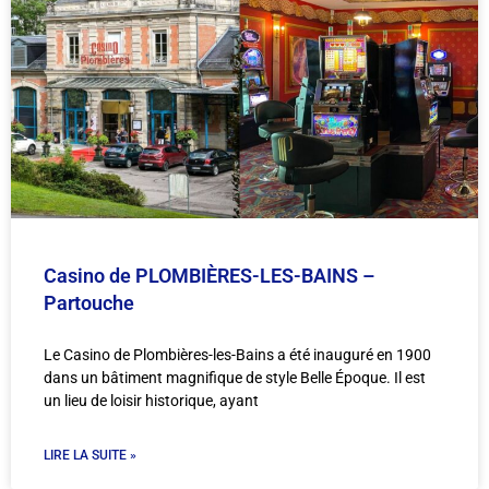
Casino de PLOMBIÈRES-LES-BAINS –
Partouche
Le Casino de Plombières-les-Bains a été inauguré en 1900
dans un bâtiment magnifique de style Belle Époque. Il est
un lieu de loisir historique, ayant
LIRE LA SUITE »