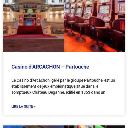
Casino d’ARCACHON – Partouche
Le Casino d’Arcachon, géré par le groupe Partouche, est un
établissement de jeux emblématique situé dans le
somptueux Château Deganne, édifié en 1853 dans un
LIRE LA SUITE »