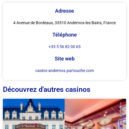
Adresse
4 Avenue de Bordeaux, 33510 Andernos-les-Bains, France
Téléphone
+33 5 56 82 00 65
Site web
casino-andernos.partouche.com
Découvrez d'autres casinos