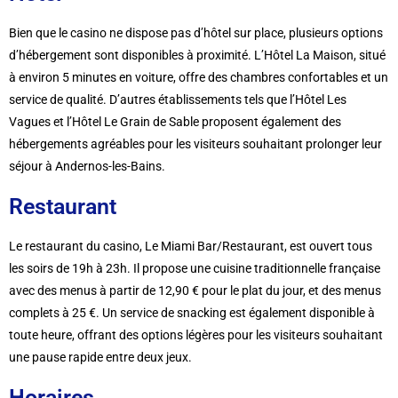
Bien que le casino ne dispose pas d’hôtel sur place, plusieurs options
d’hébergement sont disponibles à proximité. L’Hôtel La Maison, situé
à environ 5 minutes en voiture, offre des chambres confortables et un
service de qualité. D’autres établissements tels que l’Hôtel Les
Vagues et l’Hôtel Le Grain de Sable proposent également des
hébergements agréables pour les visiteurs souhaitant prolonger leur
séjour à Andernos-les-Bains.
Restaurant
Le restaurant du casino, Le Miami Bar/Restaurant, est ouvert tous
les soirs de 19h à 23h. Il propose une cuisine traditionnelle française
avec des menus à partir de 12,90 € pour le plat du jour, et des menus
complets à 25 €. Un service de snacking est également disponible à
toute heure, offrant des options légères pour les visiteurs souhaitant
une pause rapide entre deux jeux.
Horaires