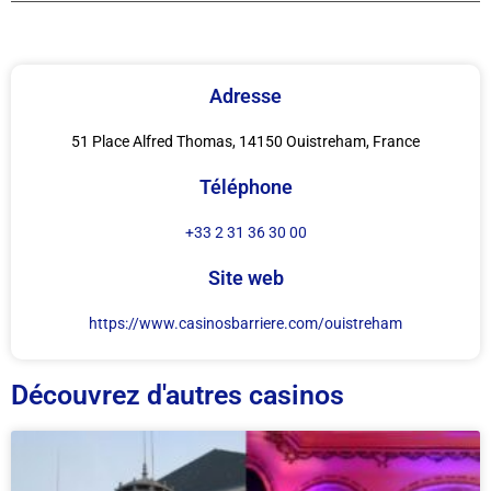
Adresse
51 Place Alfred Thomas, 14150 Ouistreham, France
Téléphone
+33 2 31 36 30 00
Site web
https://www.casinosbarriere.com/ouistreham
Découvrez d'autres casinos