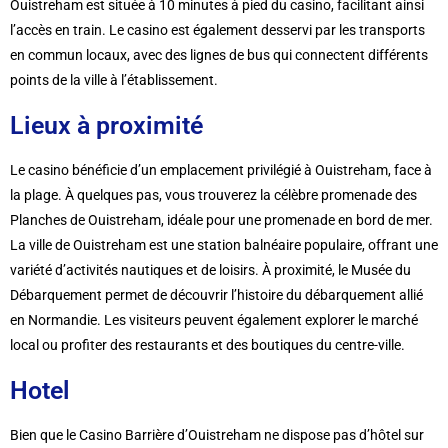
Ouistreham est située à 10 minutes à pied du casino, facilitant ainsi
l’accès en train. Le casino est également desservi par les transports
en commun locaux, avec des lignes de bus qui connectent différents
points de la ville à l’établissement.
Lieux à proximité
Le casino bénéficie d’un emplacement privilégié à Ouistreham, face à
la plage. À quelques pas, vous trouverez la célèbre promenade des
Planches de Ouistreham, idéale pour une promenade en bord de mer.
La ville de Ouistreham est une station balnéaire populaire, offrant une
variété d’activités nautiques et de loisirs. À proximité, le Musée du
Débarquement permet de découvrir l’histoire du débarquement allié
en Normandie. Les visiteurs peuvent également explorer le marché
local ou profiter des restaurants et des boutiques du centre-ville.
Hotel
Bien que le Casino Barrière d’Ouistreham ne dispose pas d’hôtel sur