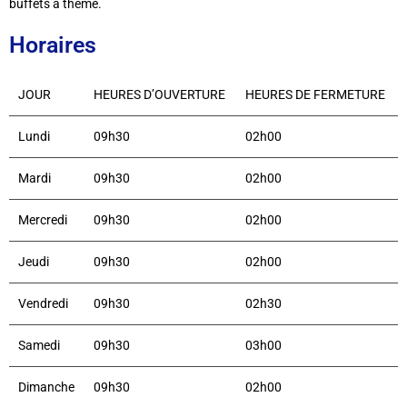
buffets à thème.
Horaires
JOUR
HEURES D’OUVERTURE
HEURES DE FERMETURE
Lundi
09h30
02h00
Mardi
09h30
02h00
Mercredi
09h30
02h00
Jeudi
09h30
02h00
Vendredi
09h30
02h30
Samedi
09h30
03h00
Dimanche
09h30
02h00