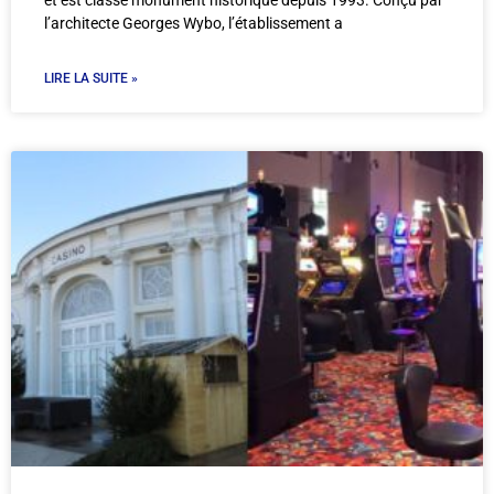
l’architecte Georges Wybo, l’établissement a
LIRE LA SUITE »