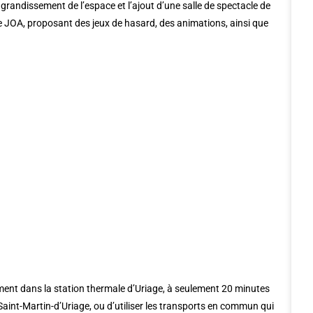
grandissement de l’espace et l’ajout d’une salle de spectacle de
e JOA, proposant des jeux de hasard, des animations, ainsi que
ent dans la station thermale d’Uriage, à seulement 20 minutes
 Saint-Martin-d’Uriage, ou d’utiliser les transports en commun qui