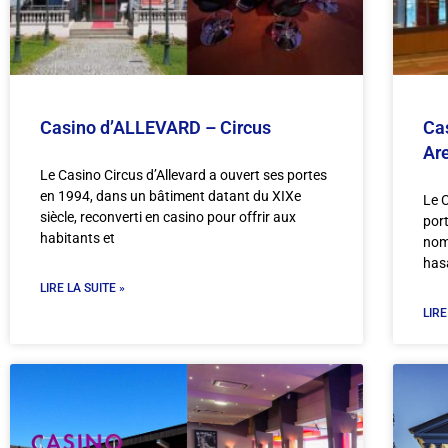
Casino d’ALLEVARD – Circus
Ca
Ar
Le Casino Circus d’Allevard a ouvert ses portes
en 1994, dans un bâtiment datant du XIXe
Le 
siècle, reconverti en casino pour offrir aux
port
habitants et
nomb
has
LIRE LA SUITE »
LIRE