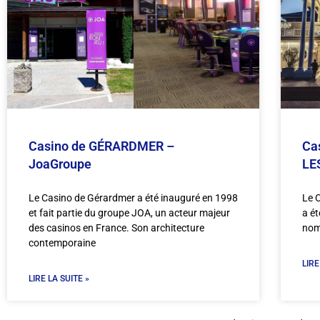
Casino de GÉRARDMER –
Ca
JoaGroupe
LE
Le Casino de Gérardmer a été inauguré en 1998
Le 
et fait partie du groupe JOA, un acteur majeur
a é
des casinos en France. Son architecture
nom
contemporaine
LIRE
LIRE LA SUITE »