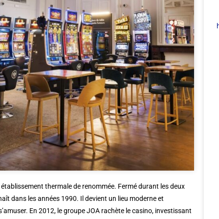
un établissement thermale de renommée. Fermé durant les deux
naît dans les années 1990. Il devient un lieu moderne et
s’amuser. En 2012, le groupe JOA rachète le casino, investissant