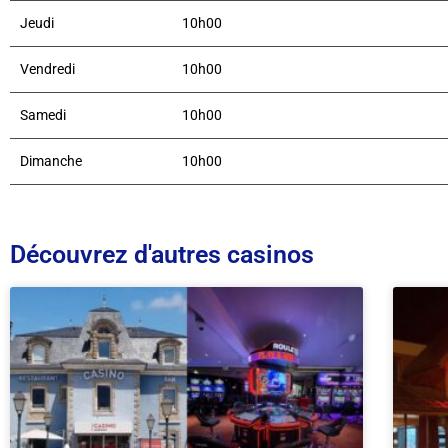
Jeudi
10h00
Vendredi
10h00
Samedi
10h00
Dimanche
10h00
Découvrez d'autres casinos