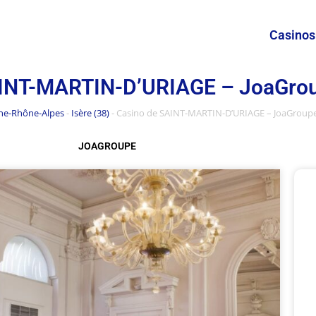
Casinos
AINT-MARTIN-D’URIAGE – JoaGro
ne-Rhône-Alpes
-
Isère (38)
-
Casino de SAINT-MARTIN-D’URIAGE – JoaGroup
JOAGROUPE