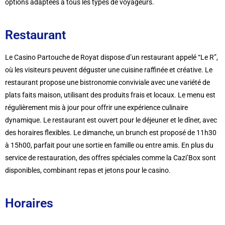
options adaptées à tous les types de voyageurs.
Restaurant
Le Casino Partouche de Royat dispose d’un restaurant appelé “Le R”,
où les visiteurs peuvent déguster une cuisine raffinée et créative. Le
restaurant propose une bistronomie conviviale avec une variété de
plats faits maison, utilisant des produits frais et locaux. Le menu est
régulièrement mis à jour pour offrir une expérience culinaire
dynamique. Le restaurant est ouvert pour le déjeuner et le dîner, avec
des horaires flexibles. Le dimanche, un brunch est proposé de 11h30
à 15h00, parfait pour une sortie en famille ou entre amis. En plus du
service de restauration, des offres spéciales comme la Cazi’Box sont
disponibles, combinant repas et jetons pour le casino.
Horaires