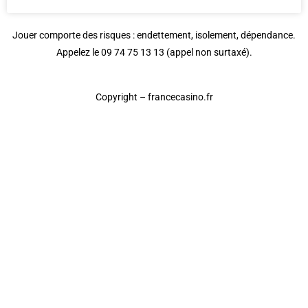
Jouer comporte des risques : endettement, isolement, dépendance.
Appelez le 09 74 75 13 13 (appel non surtaxé).
Copyright – francecasino.fr