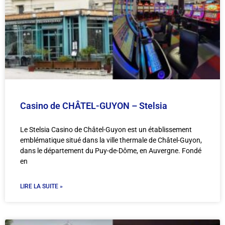
Casino de CHÂTEL-GUYON – Stelsia
Le Stelsia Casino de Châtel-Guyon est un établissement
emblématique situé dans la ville thermale de Châtel-Guyon,
dans le département du Puy-de-Dôme, en Auvergne. Fondé
en
LIRE LA SUITE »