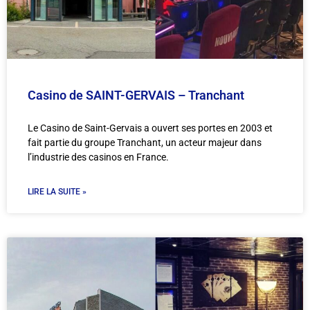
Casino de SAINT-GERVAIS – Tranchant
Le Casino de Saint-Gervais a ouvert ses portes en 2003 et
fait partie du groupe Tranchant, un acteur majeur dans
l’industrie des casinos en France.
LIRE LA SUITE »