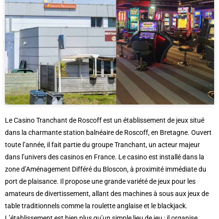
Le Casino Tranchant de Roscoff est un établissement de jeux situé
dans la charmante station balnéaire de Roscoff, en Bretagne. Ouvert
toute l’année, il fait partie du groupe Tranchant, un acteur majeur
dans l’univers des casinos en France. Le casino est installé dans la
zone d’Aménagement Différé du Bloscon, à proximité immédiate du
port de plaisance. Il propose une grande variété de jeux pour les
amateurs de divertissement, allant des machines à sous aux jeux de
table traditionnels comme la roulette anglaise et le blackjack.
L’établissement est bien plus qu’un simple lieu de jeu ; il organise