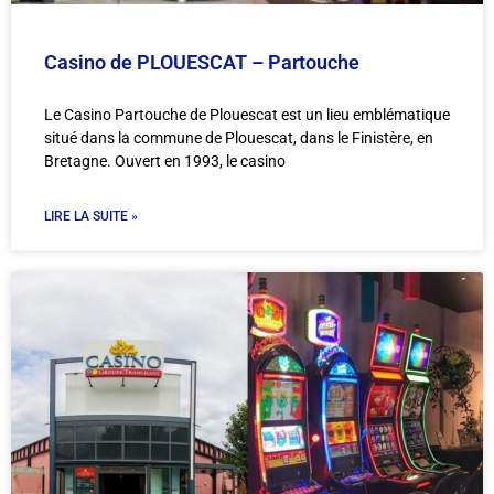
Casino de PLOUESCAT – Partouche
Le Casino Partouche de Plouescat est un lieu emblématique
situé dans la commune de Plouescat, dans le Finistère, en
Bretagne. Ouvert en 1993, le casino
LIRE LA SUITE »