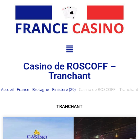
Casino de ROSCOFF –
Tranchant
Accueil
-
France
-
Bretagne
-
Finistère (29)
-
Casino de ROSCOFF – Tranchant
TRANCHANT