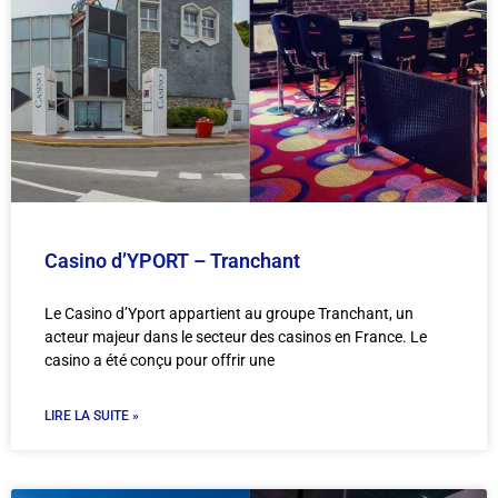
Casino d’YPORT – Tranchant
Le Casino d’Yport appartient au groupe Tranchant, un
acteur majeur dans le secteur des casinos en France. Le
casino a été conçu pour offrir une
LIRE LA SUITE »