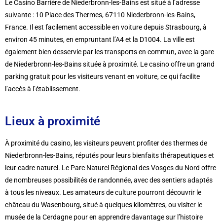
Le Casino Barrière de Niederbronn-les-Bains est situé à l’adresse
suivante : 10 Place des Thermes, 67110 Niederbronn-les-Bains,
France. Il est facilement accessible en voiture depuis Strasbourg, à
environ 45 minutes, en empruntant l’A4 et la D1004. La ville est
également bien desservie par les transports en commun, avec la gare
de Niederbronn-les-Bains située à proximité. Le casino offre un grand
parking gratuit pour les visiteurs venant en voiture, ce qui facilite
l’accès à l’établissement.
Lieux à proximité
À proximité du casino, les visiteurs peuvent profiter des thermes de
Niederbronn-les-Bains, réputés pour leurs bienfaits thérapeutiques et
leur cadre naturel. Le Parc Naturel Régional des Vosges du Nord offre
de nombreuses possibilités de randonnée, avec des sentiers adaptés
à tous les niveaux. Les amateurs de culture pourront découvrir le
château du Wasenbourg, situé à quelques kilomètres, ou visiter le
musée de la Cerdagne pour en apprendre davantage sur l’histoire