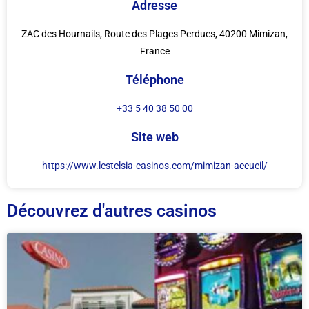
Adresse
ZAC des Hournails, Route des Plages Perdues, 40200 Mimizan,
France
Téléphone
+33 5 40 38 50 00
Site web
https://www.lestelsia-casinos.com/mimizan-accueil/
Découvrez d'autres casinos