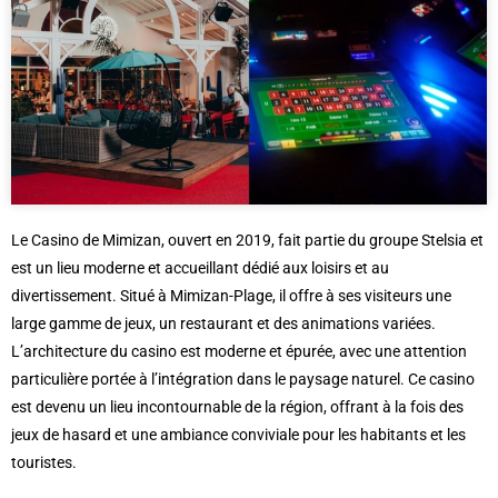
Le Casino de Mimizan, ouvert en 2019, fait partie du groupe Stelsia et
est un lieu moderne et accueillant dédié aux loisirs et au
divertissement. Situé à Mimizan-Plage, il offre à ses visiteurs une
large gamme de jeux, un restaurant et des animations variées.
L’architecture du casino est moderne et épurée, avec une attention
particulière portée à l’intégration dans le paysage naturel. Ce casino
est devenu un lieu incontournable de la région, offrant à la fois des
jeux de hasard et une ambiance conviviale pour les habitants et les
touristes.