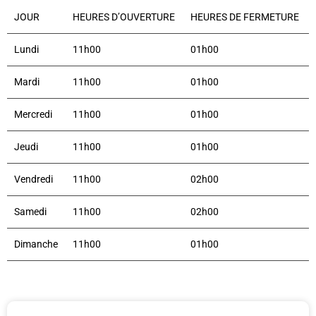
JOUR
HEURES D’OUVERTURE
HEURES DE FERMETURE
Lundi
11h00
01h00
Mardi
11h00
01h00
Mercredi
11h00
01h00
Jeudi
11h00
01h00
Vendredi
11h00
02h00
Samedi
11h00
02h00
Dimanche
11h00
01h00