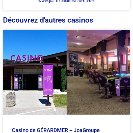
www.joa.fr/casinos/lac-du-der
Découvrez d'autres casinos
Casino de GÉRARDMER – JoaGroupe