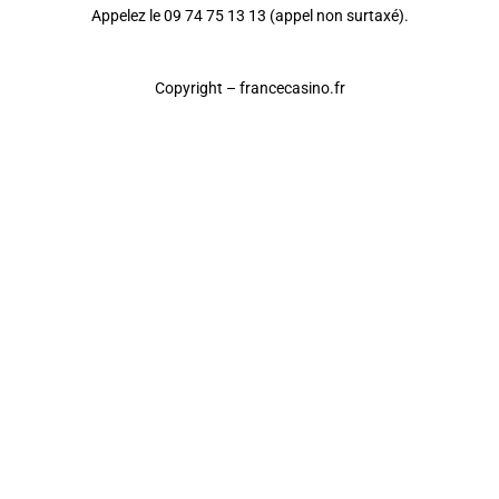
Appelez le 09 74 75 13 13 (appel non surtaxé).
Copyright – francecasino.fr