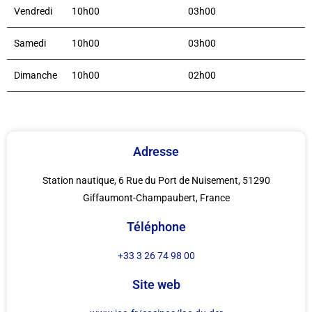
Vendredi
10h00
03h00
Samedi
10h00
03h00
Dimanche
10h00
02h00
Adresse
Station nautique, 6 Rue du Port de Nuisement, 51290
Giffaumont-Champaubert, France
Téléphone
+33 3 26 74 98 00
Site web