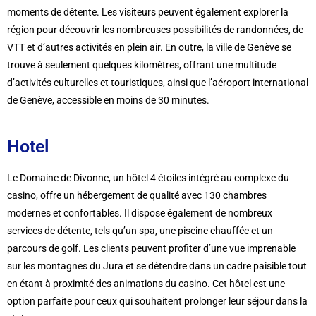
moments de détente. Les visiteurs peuvent également explorer la
région pour découvrir les nombreuses possibilités de randonnées, de
VTT et d’autres activités en plein air. En outre, la ville de Genève se
trouve à seulement quelques kilomètres, offrant une multitude
d’activités culturelles et touristiques, ainsi que l’aéroport international
de Genève, accessible en moins de 30 minutes.
Hotel
Le Domaine de Divonne, un hôtel 4 étoiles intégré au complexe du
casino, offre un hébergement de qualité avec 130 chambres
modernes et confortables. Il dispose également de nombreux
services de détente, tels qu’un spa, une piscine chauffée et un
parcours de golf. Les clients peuvent profiter d’une vue imprenable
sur les montagnes du Jura et se détendre dans un cadre paisible tout
en étant à proximité des animations du casino. Cet hôtel est une
option parfaite pour ceux qui souhaitent prolonger leur séjour dans la