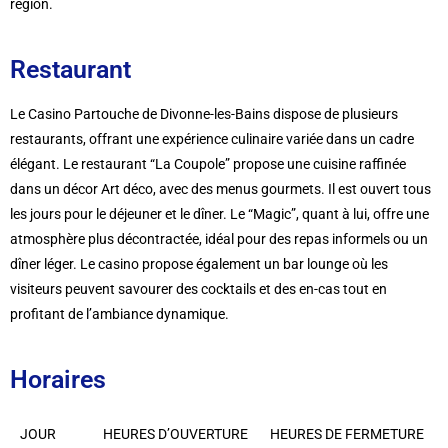
région.
Restaurant
Le Casino Partouche de Divonne-les-Bains dispose de plusieurs
restaurants, offrant une expérience culinaire variée dans un cadre
élégant. Le restaurant “La Coupole” propose une cuisine raffinée
dans un décor Art déco, avec des menus gourmets. Il est ouvert tous
les jours pour le déjeuner et le dîner. Le “Magic”, quant à lui, offre une
atmosphère plus décontractée, idéal pour des repas informels ou un
dîner léger. Le casino propose également un bar lounge où les
visiteurs peuvent savourer des cocktails et des en-cas tout en
profitant de l’ambiance dynamique.
Horaires
JOUR
HEURES D’OUVERTURE
HEURES DE FERMETURE