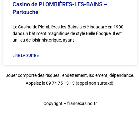
Casino de PLOMBIÈRES-LES-BAINS –
Partouche
Le Casino de Plombières-les-Bains a été inauguré en 1900
dans un bâtiment magnifique de style Belle Époque. Il est
un lieu de loisir historique, ayant
LIRE LA SUITE »
Jouer comporte des risques : endettement, isolement, dépendance.
Appelez le 09 74 75 13 13 (appel non surtaxé).
Copyright – francecasino.fr