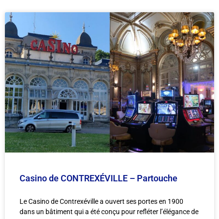
Casino de CONTREXÉVILLE – Partouche
Le Casino de Contrexéville a ouvert ses portes en 1900
dans un bâtiment qui a été conçu pour refléter l’élégance de