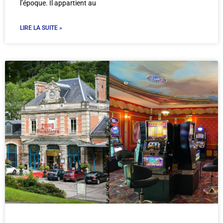
l’époque. Il appartient au
LIRE LA SUITE »