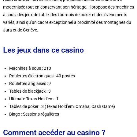
modernisée tout en conservant son héritage. Il propose des machines
à sous, des jeux de table, des tournois de poker et des événements
variés, ainsi qu’un cadre exceptionnel à proximité des montagnes du
Jura et de Genève.
Les jeux dans ce casino
Machines à sous : 210
Roulettes électroniques : 40 postes
Roulettes anglaises : 7
Tables de blackjack : 3
Ultimate Texas Hold’em : 1
Tables de poker : 3 (Texas Hold’em, Omaha, Cash Game)
Bingo : Sessions régulières
Comment accéder au casino ?