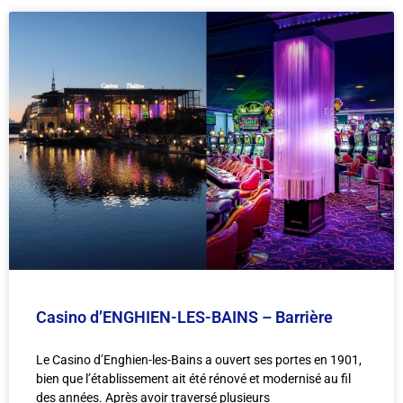
Casino d’ENGHIEN-LES-BAINS – Barrière
Le Casino d’Enghien-les-Bains a ouvert ses portes en 1901,
bien que l’établissement ait été rénové et modernisé au fil
des années. Après avoir traversé plusieurs