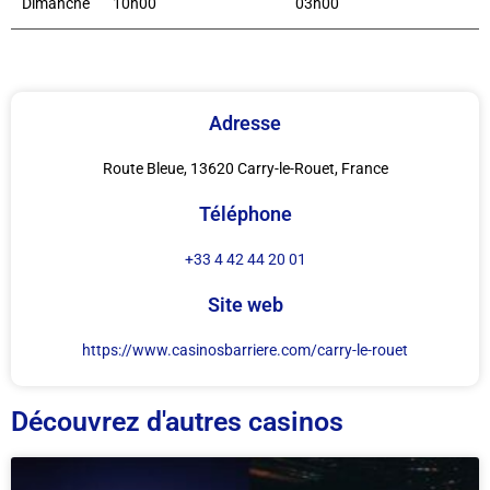
Dimanche
10h00
03h00
Adresse
Route Bleue, 13620 Carry-le-Rouet, France
Téléphone
+33 4 42 44 20 01
Site web
https://www.casinosbarriere.com/carry-le-rouet
Découvrez d'autres casinos