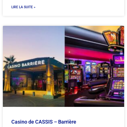
LIRE LA SUITE »
Casino de CASSIS – Barrière