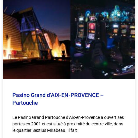
Pasino Grand d’AIX-EN-PROVENCE –
Partouche
Le Pasino Grand Partouche d’Aix-en-Provence a ouvert ses
portes en 2001 et est situé à proximité du centre-ville, dans
le quartier Sextius Mirabeau. Il fait