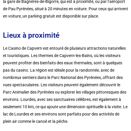
la gare de Bagnères-de-Bigorre, qui est à proximité, ou par l’aéroport
de Pau Pyrénées, situé à 20 minutes en voiture. Pour ceux qui arrivent
en voiture, un parking gratuit est disponible sur place.
Lieux à proximité
Le Casino de Capvern est entouré de plusieurs attractions naturelles
et touristiques. Les thermes de Capvern-les-Bains, où les visiteurs
peuvent profiter des bienfaits des eaux thermales, sont à quelques
pas du casino. La région est idéale pour la randonnée, avec de
nombreux sentiers dans le Parc National des Pyrénées, offrant des
vues spectaculaires. Les visiteurs peuvent également découvrir le
Parc Animalier des Pyrénées ou explorer les villages pittoresques des
environs. Lourdes, avec ses sanctuaires célèbres, est également à
seulement 10 km, ce qui ajoute une dimension spirituelle à la visite. Le
lac de Lourdes et ses environs sont parfaits pour des activités de
plein air comme le canoë et la pêche.