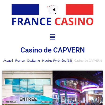
Casino de CAPVERN
Accueil
-
France
-
Occitanie
-
Hautes-Pyrénées (65)
-
Casino de CAPVERN