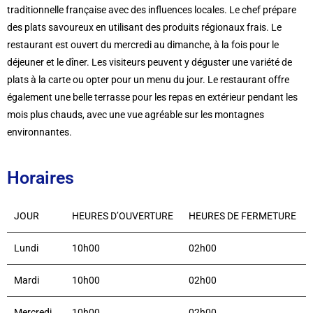
traditionnelle française avec des influences locales. Le chef prépare
des plats savoureux en utilisant des produits régionaux frais. Le
restaurant est ouvert du mercredi au dimanche, à la fois pour le
déjeuner et le dîner. Les visiteurs peuvent y déguster une variété de
plats à la carte ou opter pour un menu du jour. Le restaurant offre
également une belle terrasse pour les repas en extérieur pendant les
mois plus chauds, avec une vue agréable sur les montagnes
environnantes.
Horaires
JOUR
HEURES D’OUVERTURE
HEURES DE FERMETURE
Lundi
10h00
02h00
Mardi
10h00
02h00
Mercredi
10h00
02h00