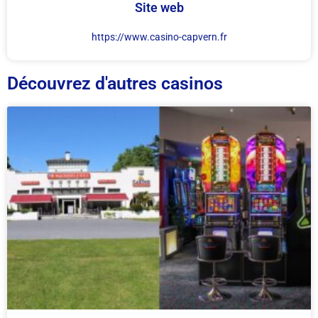
Site web
https://www.casino-capvern.fr
Découvrez d'autres casinos