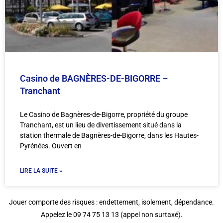
Casino de BAGNÈRES-DE-BIGORRE –
Tranchant
Le Casino de Bagnères-de-Bigorre, propriété du groupe
Tranchant, est un lieu de divertissement situé dans la
station thermale de Bagnères-de-Bigorre, dans les Hautes-
Pyrénées. Ouvert en
LIRE LA SUITE »
Jouer comporte des risques : endettement, isolement, dépendance.
Appelez le 09 74 75 13 13 (appel non surtaxé).