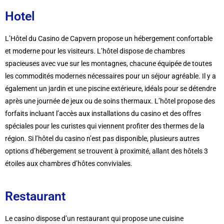
Hotel
L’Hôtel du Casino de Capvern propose un hébergement confortable
et moderne pour les visiteurs. L’hôtel dispose de chambres
spacieuses avec vue sur les montagnes, chacune équipée de toutes
les commodités modernes nécessaires pour un séjour agréable. Il y a
également un jardin et une piscine extérieure, idéals pour se détendre
après une journée de jeux ou de soins thermaux. L’hôtel propose des
forfaits incluant l’accès aux installations du casino et des offres
spéciales pour les curistes qui viennent profiter des thermes de la
région. Si l’hôtel du casino n’est pas disponible, plusieurs autres
options d’hébergement se trouvent à proximité, allant des hôtels 3
étoiles aux chambres d’hôtes conviviales.
Restaurant
Le casino dispose d’un restaurant qui propose une cuisine