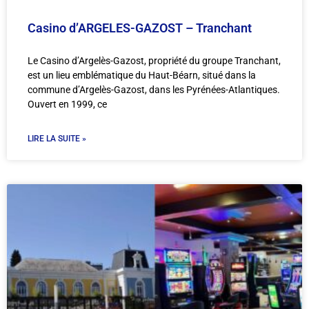
Casino d’ARGELES-GAZOST – Tranchant
Le Casino d’Argelès-Gazost, propriété du groupe Tranchant,
est un lieu emblématique du Haut-Béarn, situé dans la
commune d’Argelès-Gazost, dans les Pyrénées-Atlantiques.
Ouvert en 1999, ce
LIRE LA SUITE »