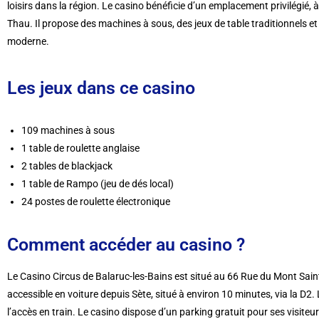
loisirs dans la région. Le casino bénéficie d’un emplacement privilégié,
Thau. Il propose des machines à sous, des jeux de table traditionnels e
moderne.
Les jeux dans ce casino
109 machines à sous
1 table de roulette anglaise
2 tables de blackjack
1 table de Rampo (jeu de dés local)
24 postes de roulette électronique
Comment accéder au casino ?
Le Casino Circus de Balaruc-les-Bains est situé au 66 Rue du Mont Saint-
accessible en voiture depuis Sète, situé à environ 10 minutes, via la D2.
l’accès en train. Le casino dispose d’un parking gratuit pour ses visit