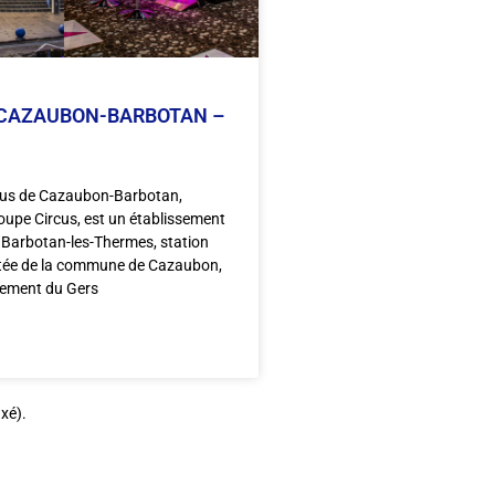
e CAZAUBON-BARBOTAN –
cus de Cazaubon-Barbotan,
upe Circus, est un établissement
à Barbotan-les-Thermes, station
tée de la commune de Cazaubon,
tement du Gers
xé).