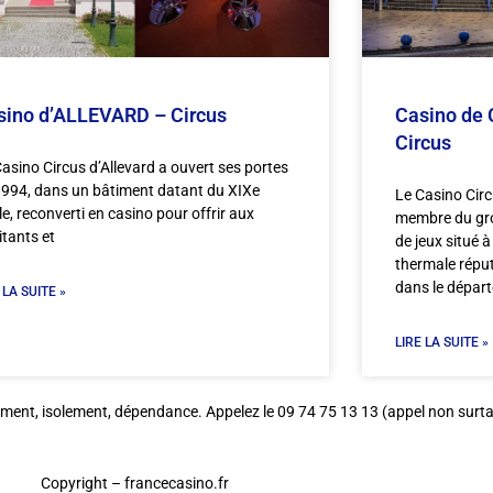
sino d’ALLEVARD – Circus
Casino d
Circus
asino Circus d’Allevard a ouvert ses portes
1994, dans un bâtiment datant du XIXe
Le Casino Cir
le, reconverti en casino pour offrir aux
membre du gro
itants et
de jeux situé 
thermale répu
dans le dépar
 LA SUITE »
LIRE LA SUITE »
ment, isolement, dépendance. Appelez le 09 74 75 13 13 (appel non surta
Copyright – francecasino.fr