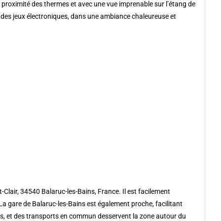
 à proximité des thermes et avec une vue imprenable sur l’étang de
t des jeux électroniques, dans une ambiance chaleureuse et
Clair, 34540 Balaruc-les-Bains, France. Il est facilement
 La gare de Balaruc-les-Bains est également proche, facilitant
eurs, et des transports en commun desservent la zone autour du