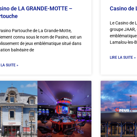
sino de LA GRANDE-MOTTE –
Casino de
rtouche
Le Casino de L
groupe JAAR, 
Pasino Partouche de La Grande-Motte,
emblématique s
lement connu sous le nom de Pasino, est un
Lamalou-les-B
blissement de jeux emblématique situé dans
tation balnéaire de
LIRE LA SUITE »
 LA SUITE »