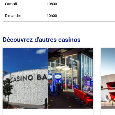
Samedi
10h00
Dimanche
10h00
Découvrez d'autres casinos