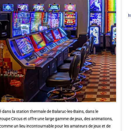
h
é dans la station thermale de Balaruc-les-Bains, dans le
 groupe Circus et offre une large gamme de jeux, des animations,
 comme un lieu incontournable pour les amateurs de jeux et de