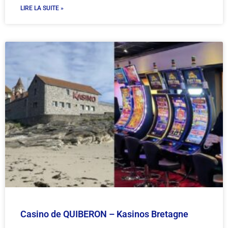
LIRE LA SUITE »
Casino de QUIBERON – Kasinos Bretagne