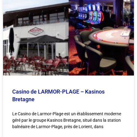
Casino de LARMOR-PLAGE – Kasinos
Bretagne
Le Casino de Larmor-Plage est un établissement moderne
géré par le groupe Kasinos Bretagne, situé dans la station
balnéaire de Larmor-Plage, près de Lorient, dans