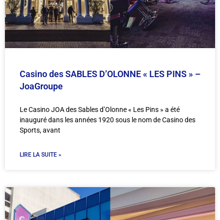
Casino des SABLES D’OLONNE « LES PINS » –
JoaGroupe
Le Casino JOA des Sables d’Olonne « Les Pins » a été
inauguré dans les années 1920 sous le nom de Casino des
Sports, avant
LIRE LA SUITE »