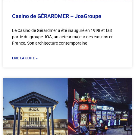
Casino de GÉRARDMER – JoaGroupe
Le Casino de Gérardmer a été inauguré en 1998 et fait
partie du groupe JOA, un acteur majeur des casinos en
France. Son architecture contemporaine
LIRE LA SUITE »