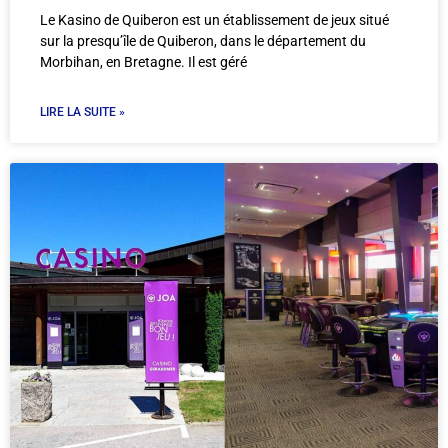
Le Kasino de Quiberon est un établissement de jeux situé
sur la presqu’île de Quiberon, dans le département du
Morbihan, en Bretagne. Il est géré
LIRE LA SUITE »