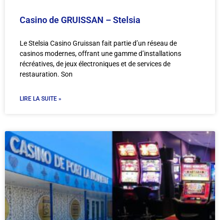
Casino de GRUISSAN – Stelsia
Le Stelsia Casino Gruissan fait partie d’un réseau de
casinos modernes, offrant une gamme d’installations
récréatives, de jeux électroniques et de services de
restauration. Son
LIRE LA SUITE »