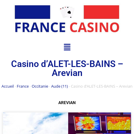
Casino d’ALET-LES-BAINS –
Arevian
Accueil
-
France
-
Occitanie
-
Aude (11)
-
Casino d’ALET-LES-BAINS – Arevian
AREVIAN