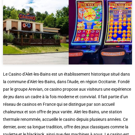
Le Casino d’Alet-les-Bains est un établissement historique situé dans
la commune d’Alet-les-Bains, dans l’Aude, en région Occitanie. Fondé
par le groupe Arevian, ce casino propose aux visiteurs une expérience
de jeu dans un cadre à la fois moderne et convivial. Il fait partie d’un
réseau de casinos en France qui se distingue par son accueil
chaleureux et son offre de jeux variée. Alet-les-Bains, une station
thermale renommée, accueille le casino depuis plusieurs années. Ce
dernier, avec sa longue tradition, offre des jeux classiques comme la
roulette et le blackjack, ainsi que des machines à sous. Le casino est