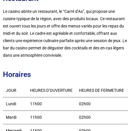
Le casino abrite un restaurant, le “Carré d’As”, qui propose une
cuisine typique de la région, avec des produits locaux. Ce restaurant
est ouvert tous les jours et offre des menus variés pour les repas du
midi et du soir. Le cadre est agréable et confortable, offrant aux
clients une expérience culinaire parfaite après une session de jeux. Le
bar du casino permet de déguster des cocktails et des en-cas légers
dans une atmosphère conviviale.
Horaires
JOUR
HEURES D’OUVERTURE
HEURES DE FERMETURE
Lundi
11h00
02h00
Mardi
11h00
02h00
Mercredi
11h00
02h00