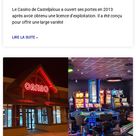
Le Casino de Casteljaloux a ouvert ses portes en 2013
après avoir obtenu une licence d’exploitation. Il a été conçu
pour offrir une large variété
LIRE LA SUITE »