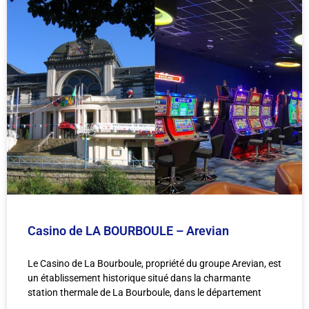
Casino de LA BOURBOULE – Arevian
Le Casino de La Bourboule, propriété du groupe Arevian, est
un établissement historique situé dans la charmante
station thermale de La Bourboule, dans le département