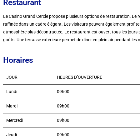
Restaurant
Le Casino Grand Cercle propose plusieurs options de restauration. Le res
raffinée dans un cadre élégant. Les visiteurs peuvent également profite
atmosphère plus décontractée. Le restaurant est ouvert tous les jours p
goûts. Une terrasse extérieure permet de dîner en plein air pendant les
Horaires
JOUR
HEURES D’OUVERTURE
Lundi
09h00
Mardi
09h00
Mercredi
09h00
Jeudi
09h00