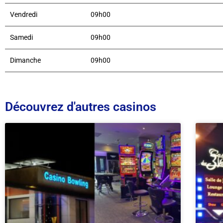
Vendredi
09h00
Samedi
09h00
Dimanche
09h00
Découvrez d'autres casinos