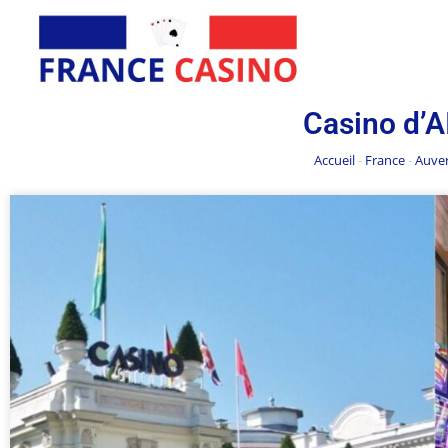
Casino d’
Accueil
-
France
-
Auve