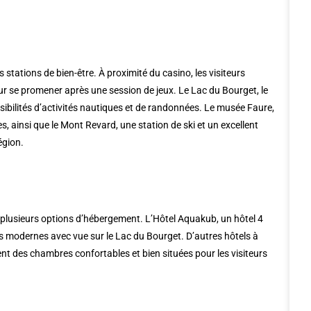
stations de bien-être. À proximité du casino, les visiteurs
our se promener après une session de jeux. Le Lac du Bourget, le
sibilités d’activités nautiques et de randonnées. Le musée Faure,
s, ainsi que le Mont Revard, une station de ski et un excellent
égion.
de plusieurs options d’hébergement. L’Hôtel Aquakub, un hôtel 4
s modernes avec vue sur le Lac du Bourget. D’autres hôtels à
ement des chambres confortables et bien situées pour les visiteurs