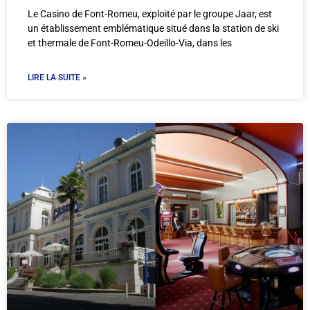
Le Casino de Font-Romeu, exploité par le groupe Jaar, est
un établissement emblématique situé dans la station de ski
et thermale de Font-Romeu-Odeillo-Via, dans les
LIRE LA SUITE »