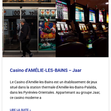
Casino d’AMÉLIE-LES-BAINS – Jaar
Le Casino d’Amélie-les-Bains est un établissement de jeux
situé dans la station thermale d’Amélie-les-Bains-Palalda,
dans les Pyrénées-Orientales. Appartenant au groupe Jaar,
ce casino moderne a
LIRE LA SUITE »