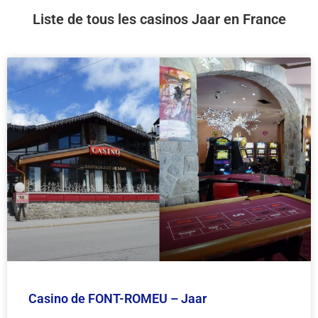
Liste de tous les casinos Jaar en France
Casino de FONT-ROMEU – Jaar