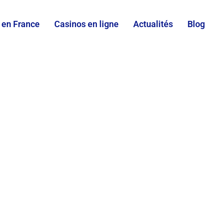
 en France
Casinos en ligne
Actualités
Blog