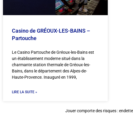
Casino de GRÉOUX-LES-BAINS –
Partouche
Le Casino Partouche de Gréoux-les-Bains est
un établissement moderne situé dans la
charmante station thermale de Gréoux-les-
Bains, dans le département des Alpes-de-
Haute-Provence. Inauguré en 1999,
LIRE LA SUITE »
Jouer comporte des risques : endette