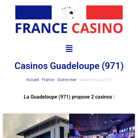
Casinos Guadeloupe (971)
Accueil
-
France
-
Outre-mer
-
Guadeloupe (971)
La Guadeloupe (971) propose 2 casinos :