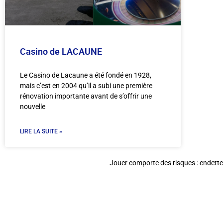
Casino de LACAUNE
Le Casino de Lacaune a été fondé en 1928,
mais c’est en 2004 qu’il a subi une première
rénovation importante avant de s’offrir une
nouvelle
LIRE LA SUITE »
Jouer comporte des risques : endette