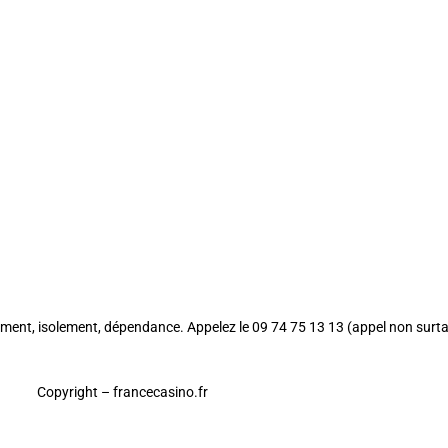
ment, isolement, dépendance. Appelez le 09 74 75 13 13 (appel non surta
Copyright – francecasino.fr