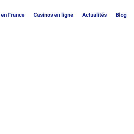
 en France
Casinos en ligne
Actualités
Blog