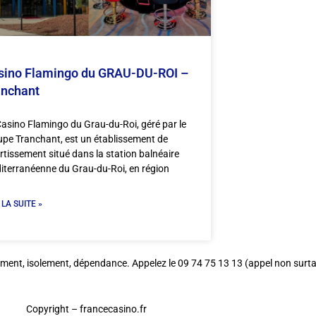
sino Flamingo du GRAU-DU-ROI –
anchant
Casino Flamingo du Grau-du-Roi, géré par le
upe Tranchant, est un établissement de
rtissement situé dans la station balnéaire
iterranéenne du Grau-du-Roi, en région
 LA SUITE »
ment, isolement, dépendance. Appelez le 09 74 75 13 13 (appel non surta
Copyright – francecasino.fr