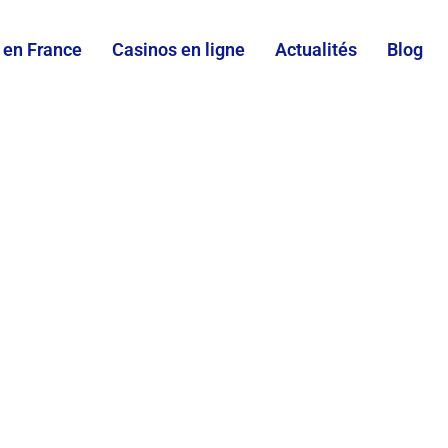
 en France
Casinos en ligne
Actualités
Blog