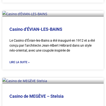
Casino d’ÉVIAN-LES-BAINS
Le Casino d’Évian-les-Bains a été inauguré en 1912 et a été
conçu par l’architecte Jean-Albert Hébrard dans un style
néo-oriental, avec une coupole inspirée de
LIRE LA SUITE »
Casino de MEGÈVE – Stelsia