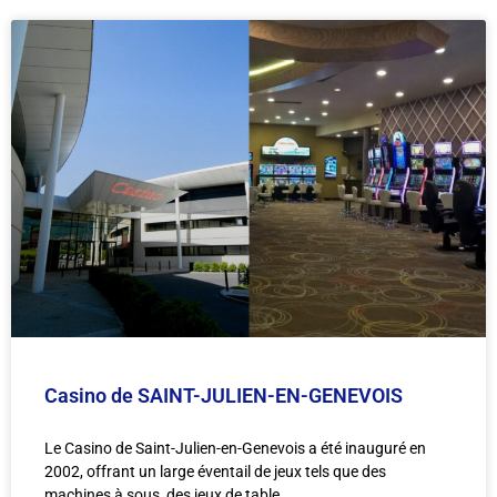
Casino de SAINT-JULIEN-EN-GENEVOIS
Le Casino de Saint-Julien-en-Genevois a été inauguré en
2002, offrant un large éventail de jeux tels que des
machines à sous, des jeux de table