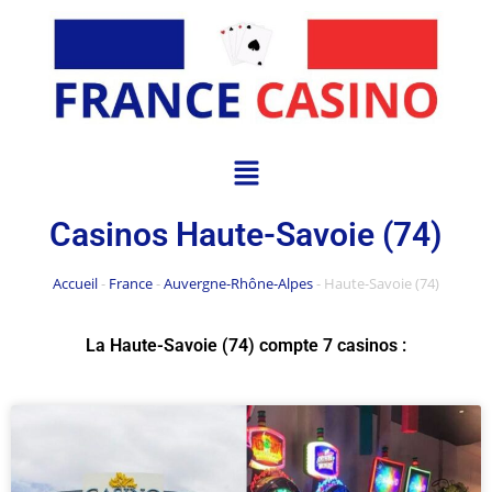
Casinos Haute-Savoie (74)
Accueil
-
France
-
Auvergne-Rhône-Alpes
-
Haute-Savoie (74)
La Haute-Savoie (74) compte 7 casinos :