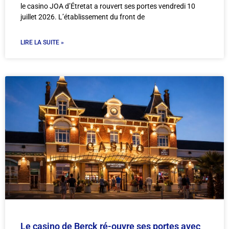
le casino JOA d’Étretat a rouvert ses portes vendredi 10
juillet 2026. L’établissement du front de
LIRE LA SUITE »
Le casino de Berck ré-ouvre ses portes avec