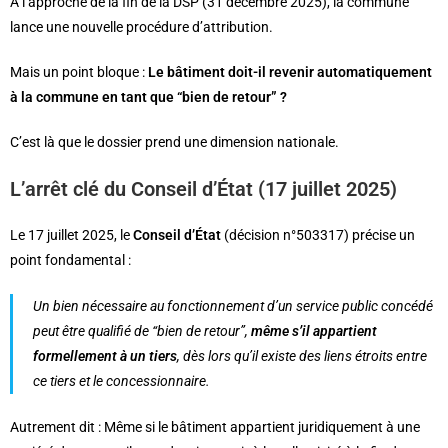
À l’approche de la fin de la DSP (31 décembre 2025), la commune
lance une nouvelle procédure d’attribution.
Mais un point bloque :
Le bâtiment doit-il revenir automatiquement
à la commune en tant que “bien de retour” ?
C’est là que le dossier prend une dimension nationale.
L’arrêt clé du Conseil d’État (17 juillet 2025)
Le 17 juillet 2025, le
Conseil d’État
(décision n°503317) précise un
point fondamental :
Un bien nécessaire au fonctionnement d’un service public concédé
peut être qualifié de “bien de retour”,
même s’il appartient
formellement à un tiers
, dès lors qu’il existe des liens étroits entre
ce tiers et le concessionnaire.
Autrement dit : Même si le bâtiment appartient juridiquement à une