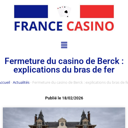
Fermeture du casino de Berck :
explications du bras de fer
ccueil
-
Actualités
-
Fermeture du casino de Berck : explications du bras de f
Publié le
18/02/2026