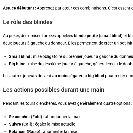
Astuce débutant
: Apprenez par cœur ces combinaisons. C’est essenti
Le rôle des blindes
Au poker, deux mises forcées appelées
blinde petite (small blind)
et
bl
deux joueurs à gauche du donneur. Elles permettent de créer un pot initia
Small blind
: mise obligatoire du premier joueur à gauche du donneu
Big blind
: mise du deuxième joueur à gauche, généralement le doub
Les autres joueurs doivent
au moins égaler la big blind
pour rester dan
Les actions possibles durant une main
Pendant les tours d’enchères, vous avez généralement quatre options :
Se coucher (Fold)
: abandonner la main
Suivre (Call)
: égaler la mise actuelle
Relancer (Raise)
: augmenter la mise