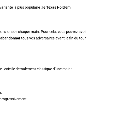
a variante la plus populaire :
le Texas Hold’em
.
eurs lors de chaque main. Pour cela, vous pouvez avoir
e abandonner
tous vos adversaires avant la fin du tour
ne. Voici le déroulement classique d’une main :
r.
 progressivement.