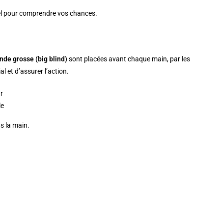
el pour comprendre vos chances.
inde grosse (big blind)
sont placées avant chaque main, par les
l et d’assurer l’action.
r
le
s la main.