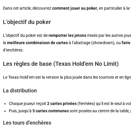
Dans cet article, découvrez
comment jouer au poker
, en particulier à l
L’objectif du poker
L’objectif du poker est de
remporter les jetons
misés par les autres jou
la
meilleure combinaison de cartes
à l’abattage (showdown), ou
fair
d’enchères.
Les règles de base (Texas Hold’em No Limit)
Le Texas Hold’em est la version la plus jouée dans les tournois et en lig
La distribution
Chaque joueur reçoit
2 cartes privées
(fermées) qu’il est le seul à voi
Puis, jusqu’à
5 cartes communes
sont posées au centre de la table,
Les tours d’enchères