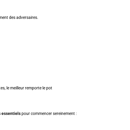
ement des adversaires.
es, le meilleur remporte le pot
s essentiels
pour commencer sereinement :