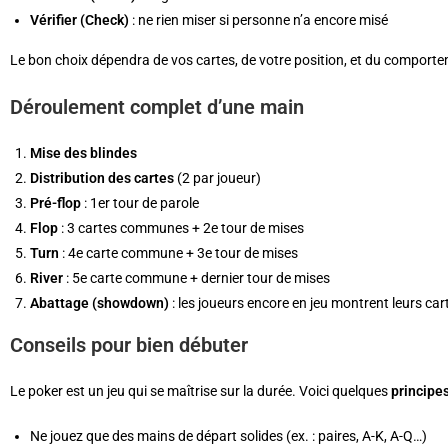
Vérifier (Check)
: ne rien miser si personne n’a encore misé
Le bon choix dépendra de vos cartes, de votre position, et du comport
Déroulement complet d’une main
Mise des blindes
Distribution des cartes
(2 par joueur)
Pré-flop
: 1er tour de parole
Flop
: 3 cartes communes + 2e tour de mises
Turn
: 4e carte commune + 3e tour de mises
River
: 5e carte commune + dernier tour de mises
Abattage (showdown)
: les joueurs encore en jeu montrent leurs cart
Conseils pour bien débuter
Le poker est un jeu qui se maîtrise sur la durée. Voici quelques
principe
Ne jouez que des mains de départ solides (ex. : paires, A-K, A-Q…)