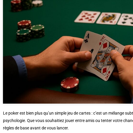
Le poker est bien plus qu’un simple jeu de cartes : c’est un mélange subt
psychologie. Que vous souhaitiez jouer entre amis ou tenter votre chanc
règles de base avant de vous lancer.