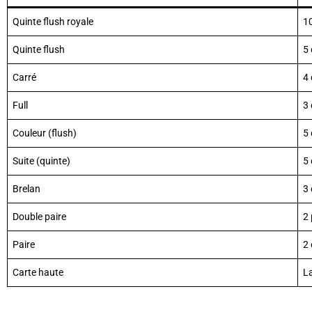
Quinte flush royale
1
Quinte flush
5 
Carré
4 
Full
3 
Couleur (flush)
5 
Suite (quinte)
5 
Brelan
3 
Double paire
2 
Paire
2 
Carte haute
La