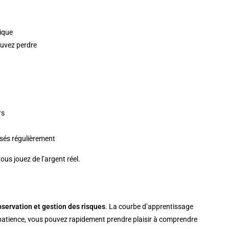
gique
ouvez perdre
rs
isés régulièrement
vous jouez de l’argent réel.
bservation et gestion des risques
. La courbe d’apprentissage
 patience, vous pouvez rapidement prendre plaisir à comprendre